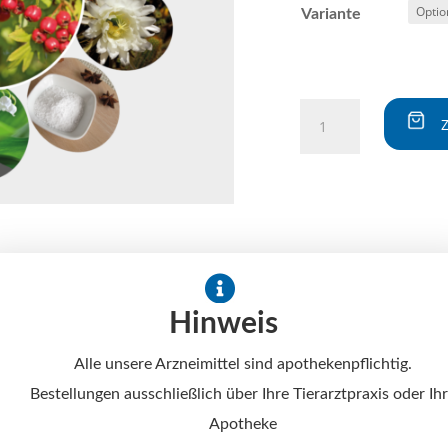
Variante
CRATAEGUS-
logoplex®
Menge
A
l
t
e
r
n
a
Hinweis
t
i
Alle unsere Arzneimittel sind apothekenpflichtig.
v
Bestellungen ausschließlich über Ihre Tierarztpraxis oder Ih
e
Apotheke
: