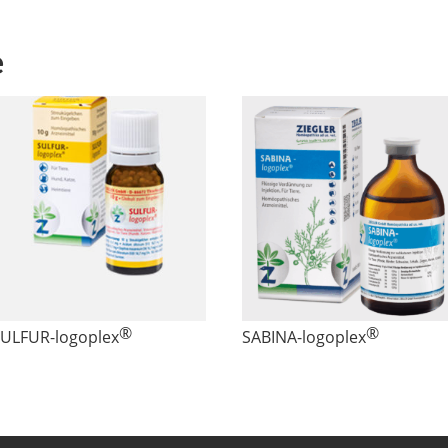
e
®
®
SULFUR
-logoplex
SABINA
-logoplex