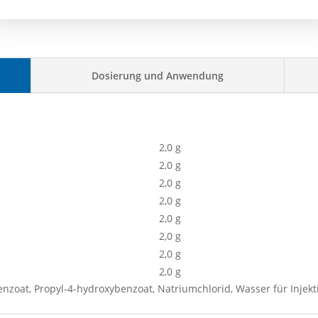
Dosierung und Anwendung
2,0 g
2,0 g
2,0 g
2,0 g
2,0 g
2,0 g
2,0 g
2,0 g
enzoat, Propyl-4-hydroxybenzoat, Natriumchlorid, Wasser für Injek