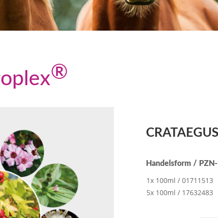
®
goplex
CRATAEGU
Handelsform / PZN
1x 100ml / 01711513
5x 100ml / 17632483