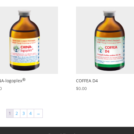
®
NA
-logoplex
COFFEA D4
0
$
0.00
1
2
3
4
→