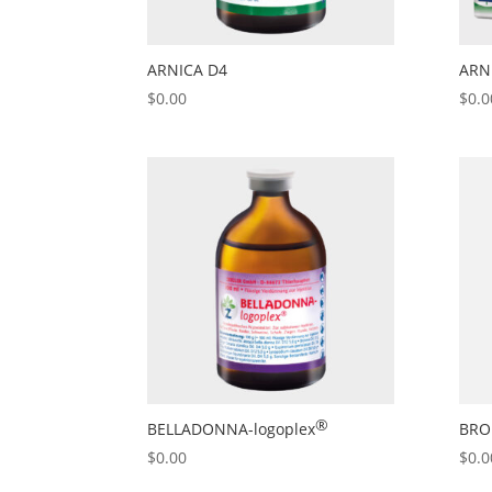
ARNICA D4
ARN
$
0.00
$
0.0
®
BELLADONNA
-logoplex
BRO
$
0.00
$
0.0