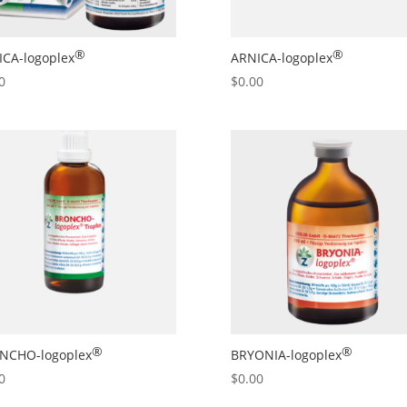
®
®
ICA
-logoplex
ARNICA
-logoplex
0
$
0.00
®
®
NCHO
-logoplex
BRYONIA
-logoplex
0
$
0.00