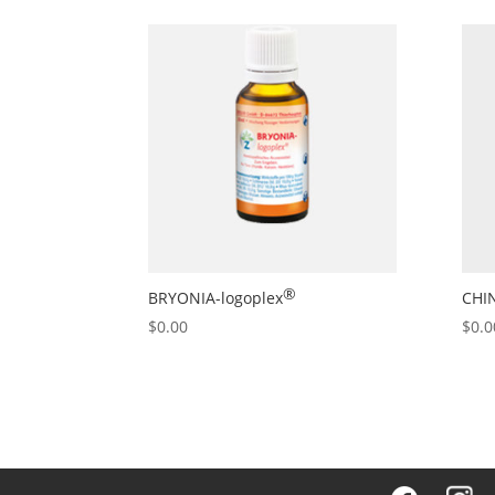
®
BRYONIA
-logoplex
CHI
$
0.00
$
0.0